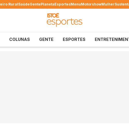
eiro Rural
Saúde
Gente
Planeta
Esportes
Menu
Motorshow
Mulher
Sustent
COLUNAS
GENTE
ESPORTES
ENTRETENIMEN