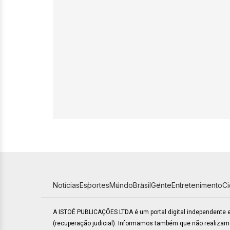
Notícias
Esportes
Mundo
Brasil
Gente
Entretenimento
C
A ISTOÉ PUBLICAÇÕES LTDA é um portal digital independente
(recuperação judicial). Informamos também que não realiza