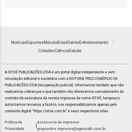
Notícias
Esportes
Mundo
Brasil
Gente
Entretenimento
Cidades
Ciência
Saúde
A ISTOÉ PUBLICAÇÕES LTDA é um portal digital independente e sem
vinculação editorial e societária com a EDITORA TRES COMÉRCIO DE
PUBLICACÕES LTDA (recuperação judicial). Informamos também que não
realizamos cobranças e que também não oferecemos cancelamento do
contrato de assinatura da revista impressa de nome ISTOÉ, tampouco
autorizamos terceiros a fazê-lo, nos responsabilizamos apenas pelo
conteúdo digital “https://istoe.com.br” e seus respectivos sites.
Política de
Assessoria de imprensa:
|
Privacidade
grupoentre.imprensa@agenciafr.com.br