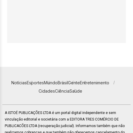
Notícias
Esportes
Mundo
Brasil
Gente
Entretenimento
Cidades
Ciência
Saúde
A ISTOÉ PUBLICAÇÕES LTDA é um portal digital independente e sem
vinculação editorial e societária com a EDITORA TRES COMÉRCIO DE
PUBLICACÕES LTDA (recuperação judicial). Informamos também que não
realizamos cobranças e que também não oferecemos cancelamento do