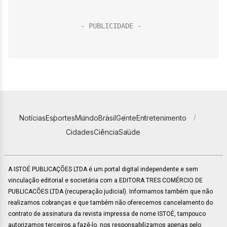
Notícias
Esportes
Mundo
Brasil
Gente
Entretenimento
Cidades
Ciência
Saúde
A ISTOÉ PUBLICAÇÕES LTDA é um portal digital independente e sem
vinculação editorial e societária com a EDITORA TRES COMÉRCIO DE
PUBLICACÕES LTDA (recuperação judicial). Informamos também que não
realizamos cobranças e que também não oferecemos cancelamento do
contrato de assinatura da revista impressa de nome ISTOÉ, tampouco
autorizamos terceiros a fazê-lo, nos responsabilizamos apenas pelo