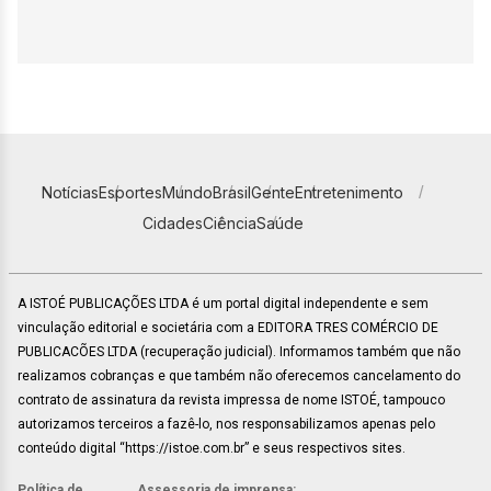
Notícias
Esportes
Mundo
Brasil
Gente
Entretenimento
Cidades
Ciência
Saúde
A ISTOÉ PUBLICAÇÕES LTDA é um portal digital independente e sem
vinculação editorial e societária com a EDITORA TRES COMÉRCIO DE
PUBLICACÕES LTDA (recuperação judicial). Informamos também que não
realizamos cobranças e que também não oferecemos cancelamento do
contrato de assinatura da revista impressa de nome ISTOÉ, tampouco
autorizamos terceiros a fazê-lo, nos responsabilizamos apenas pelo
conteúdo digital “https://istoe.com.br” e seus respectivos sites.
Política de
Assessoria de imprensa: