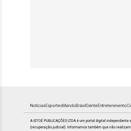
Notícias
Esportes
Mundo
Brasil
Gente
Entretenimento
C
A ISTOÉ PUBLICAÇÕES LTDA é um portal digital independente
(recuperação judicial). Informamos também que não realiza