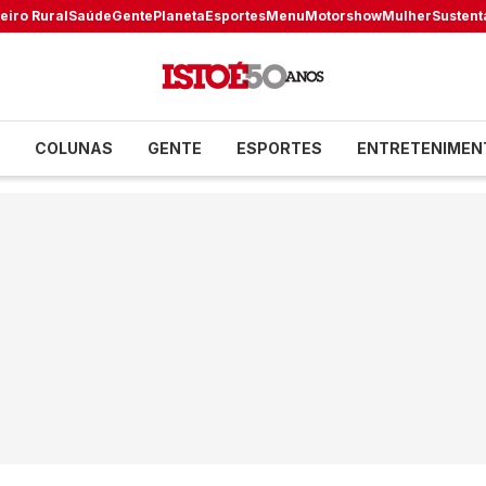
eiro Rural
Saúde
Gente
Planeta
Esportes
Menu
Motorshow
Mulher
Sustent
COLUNAS
GENTE
ESPORTES
ENTRETENIMEN