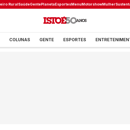
eiro Rural
Saúde
Gente
Planeta
Esportes
Menu
Motorshow
Mulher
Sustent
COLUNAS
GENTE
ESPORTES
ENTRETENIMEN