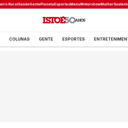
eiro Rural
Saúde
Gente
Planeta
Esportes
Menu
Motorshow
Mulher
Sustent
COLUNAS
GENTE
ESPORTES
ENTRETENIMEN