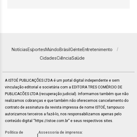
Notícias
Esportes
Mundo
Brasil
Gente
Entretenimento
Cidades
Ciência
Saúde
A ISTOÉ PUBLICAÇÕES LTDA é um portal digital independente e sem
vinculação editorial e societária com a EDITORA TRES COMÉRCIO DE
PUBLICACÕES LTDA (recuperação judicial). Informamos também que não
realizamos cobranças e que também não oferecemos cancelamento do
contrato de assinatura da revista impressa de nome ISTOÉ, tampouco
autorizamos terceiros a fazê-lo, nos responsabilizamos apenas pelo
conteúdo digital “https://istoe.com.br” e seus respectivos sites.
Política de
Assessoria de imprensa:
|