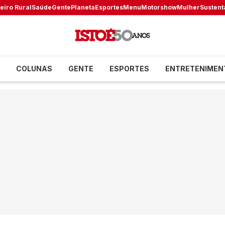
eiro Rural
Saúde
Gente
Planeta
Esportes
Menu
Motorshow
Mulher
Sustent
COLUNAS
GENTE
ESPORTES
ENTRETENIMEN