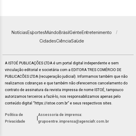
Notícias
Esportes
Mundo
Brasil
Gente
Entretenimento
Cidades
Ciência
Saúde
A ISTOÉ PUBLICAÇÕES LTDA é um portal digital independente e sem
vinculação editorial e societária com a EDITORA TRES COMÉRCIO DE
PUBLICACÕES LTDA (recuperação judicial). Informamos também que não
realizamos cobranças e que também não oferecemos cancelamento do
contrato de assinatura da revista impressa de nome ISTOÉ, tampouco
autorizamos terceiros a fazê-lo, nos responsabilizamos apenas pelo
conteúdo digital “https://istoe.com.br” e seus respectivos sites.
Política de
Assessoria de imprensa:
|
Privacidade
grupoentre.imprensa@agenciafr.com.br