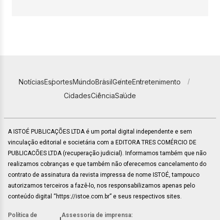
Notícias
Esportes
Mundo
Brasil
Gente
Entretenimento
Cidades
Ciência
Saúde
A ISTOÉ PUBLICAÇÕES LTDA é um portal digital independente e sem
vinculação editorial e societária com a EDITORA TRES COMÉRCIO DE
PUBLICACÕES LTDA (recuperação judicial). Informamos também que não
realizamos cobranças e que também não oferecemos cancelamento do
contrato de assinatura da revista impressa de nome ISTOÉ, tampouco
autorizamos terceiros a fazê-lo, nos responsabilizamos apenas pelo
conteúdo digital “https://istoe.com.br” e seus respectivos sites.
Política de
Assessoria de imprensa: