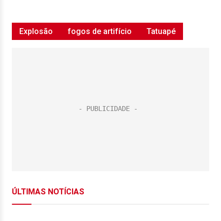
Explosão
fogos de artifício
Tatuapé