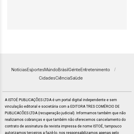
Notícias
Esportes
Mundo
Brasil
Gente
Entretenimento
Cidades
Ciência
Saúde
A ISTOÉ PUBLICAÇÕES LTDA é um portal digital independente e sem
vinculação editorial e societária com a EDITORA TRES COMÉRCIO DE
PUBLICACÕES LTDA (recuperação judicial). Informamos também que não
realizamos cobranças e que também não oferecemos cancelamento do
contrato de assinatura da revista impressa de nome ISTOÉ, tampouco
autorizamos terceiros a fazê-lo, nos responsabilizamos apenas pelo