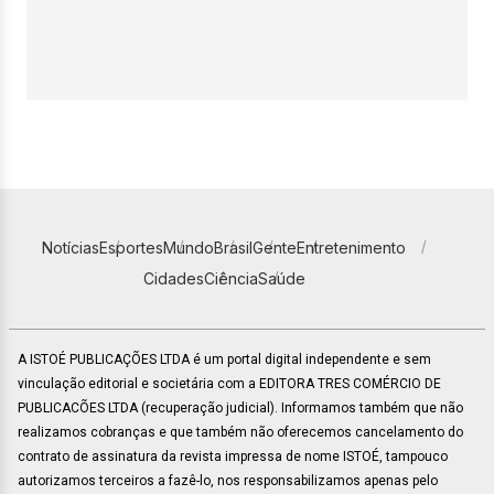
Notícias
Esportes
Mundo
Brasil
Gente
Entretenimento
Cidades
Ciência
Saúde
A ISTOÉ PUBLICAÇÕES LTDA é um portal digital independente e sem
vinculação editorial e societária com a EDITORA TRES COMÉRCIO DE
PUBLICACÕES LTDA (recuperação judicial). Informamos também que não
realizamos cobranças e que também não oferecemos cancelamento do
contrato de assinatura da revista impressa de nome ISTOÉ, tampouco
autorizamos terceiros a fazê-lo, nos responsabilizamos apenas pelo