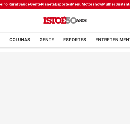
eiro Rural
Saúde
Gente
Planeta
Esportes
Menu
Motorshow
Mulher
Sustent
COLUNAS
GENTE
ESPORTES
ENTRETENIMEN