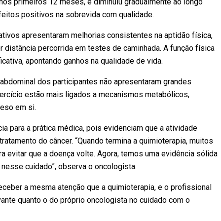
e nos primeiros 12 meses, e diminuiu gradualmente ao longo
feitos positivos na sobrevida com qualidade.
tivos apresentaram melhorias consistentes na aptidão física,
distância percorrida em testes de caminhada. A função física
icativa, apontando ganhos na qualidade de vida.
a abdominal dos participantes não apresentaram grandes
ercício estão mais ligados a mecanismos metabólicos,
peso em si.
a para a prática médica, pois evidenciam que a atividade
 tratamento do câncer. “Quando termina a quimioterapia, muitos
 evitar que a doença volte. Agora, temos uma evidência sólida
l nesse cuidado”, observa o oncologista.
eceber a mesma atenção que a quimioterapia, e o profissional
vante quanto o do próprio oncologista no cuidado com o