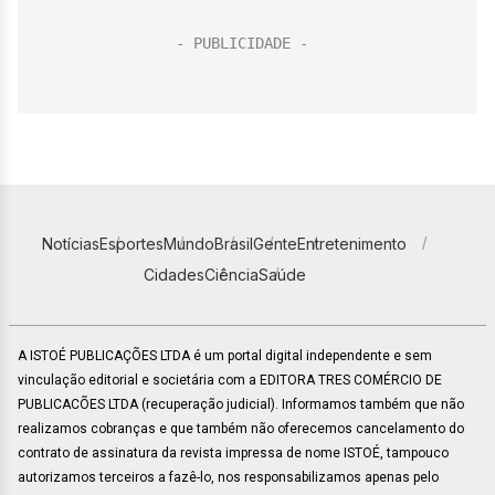
Notícias
Esportes
Mundo
Brasil
Gente
Entretenimento
Cidades
Ciência
Saúde
A ISTOÉ PUBLICAÇÕES LTDA é um portal digital independente e sem
vinculação editorial e societária com a EDITORA TRES COMÉRCIO DE
PUBLICACÕES LTDA (recuperação judicial). Informamos também que não
realizamos cobranças e que também não oferecemos cancelamento do
contrato de assinatura da revista impressa de nome ISTOÉ, tampouco
autorizamos terceiros a fazê-lo, nos responsabilizamos apenas pelo