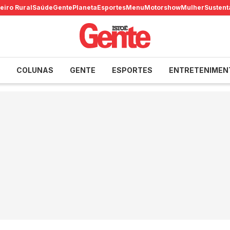
eiro Rural
Saúde
Gente
Planeta
Esportes
Menu
Motorshow
Mulher
Sustent
COLUNAS
GENTE
ESPORTES
ENTRETENIMEN