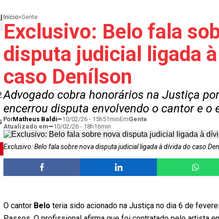
Início
>
Gente
Exclusivo: Belo fala so
disputa judicial ligada à
caso Denílson
Advogado cobra honorários na Justiça po
2
encerrou disputa envolvendo o cantor e o 
Por
Matheus Baldi
10/02/26 - 15h51min
Em
Gente
s
Atualizado em
10/02/26 - 18h16min
Exclusivo: Belo fala sobre nova disputa judicial ligada à dívida do caso De
O cantor
Belo
teria sido acionado na Justiça no dia 6 de fever
Passos. O profissional afirma que foi contratado pelo artista 