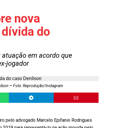
bre nova
 dívida do
r atuação em acordo que
ex-jogador
nílson
Foto: Reprodução/Instagram
eiro pelo advogado Marcelo Epifanio Rodrigues
em 2019 para representá-lo na ação movida pelo