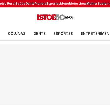
eiro Rural
Saúde
Gente
Planeta
Esportes
Menu
Motorshow
Mulher
Sustent
COLUNAS
GENTE
ESPORTES
ENTRETENIMEN