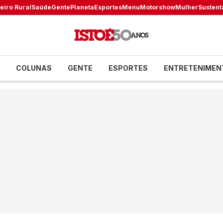
eiro Rural
Saúde
Gente
Planeta
Esportes
Menu
Motorshow
Mulher
Sustent
COLUNAS
GENTE
ESPORTES
ENTRETENIMEN