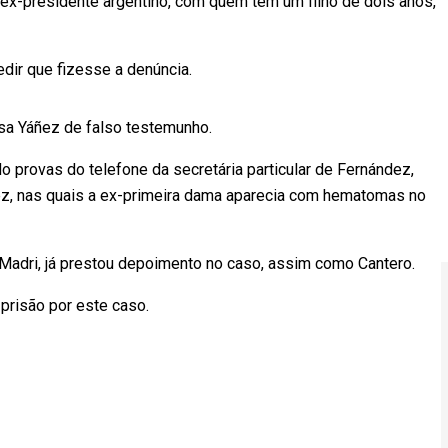
ex-presidente argentino, com quem tem um filho de dois anos,
dir que fizesse a denúncia.
sa Yáñez de falso testemunho.
do provas do telefone da secretária particular de Fernández,
ñez, nas quais a ex-primeira dama aparecia com hematomas no
 Madri, já prestou depoimento no caso, assim como Cantero.
prisão por este caso.