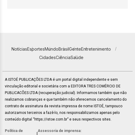
Notícias
Esportes
Mundo
Brasil
Gente
Entretenimento
Cidades
Ciência
Saúde
A ISTOÉ PUBLICAÇÕES LTDA é um portal digital independente e sem
vinculação editorial e societária com a EDITORA TRES COMÉRCIO DE
PUBLICACÕES LTDA (recuperação judicial). Informamos também que não
realizamos cobranças e que também não oferecemos cancelamento do
contrato de assinatura da revista impressa de nome ISTOÉ, tampouco
autorizamos terceiros a fazê-lo, nos responsabilizamos apenas pelo
conteúdo digital “https://istoe.com.br” e seus respectivos sites.
Política de
Assessoria de imprensa:
|