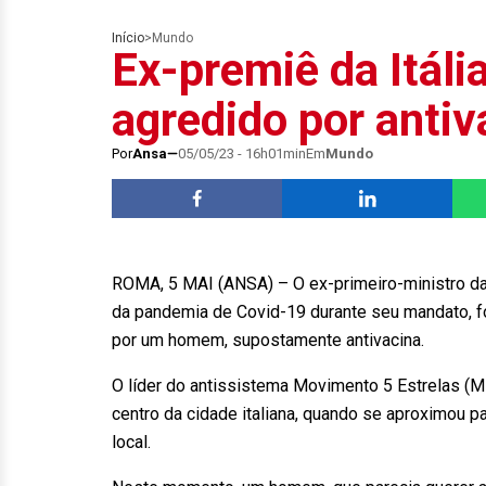
Início
>
Mundo
Ex-premiê da Itáli
agredido por antiv
Por
Ansa
05/05/23 - 16h01min
Em
Mundo
ROMA, 5 MAI (ANSA) – O ex-primeiro-ministro da I
da pandemia de Covid-19 durante seu mandato, fo
por um homem, supostamente antivacina.
O líder do antissistema Movimento 5 Estrelas (M5
centro da cidade italiana, quando se aproximou
local.