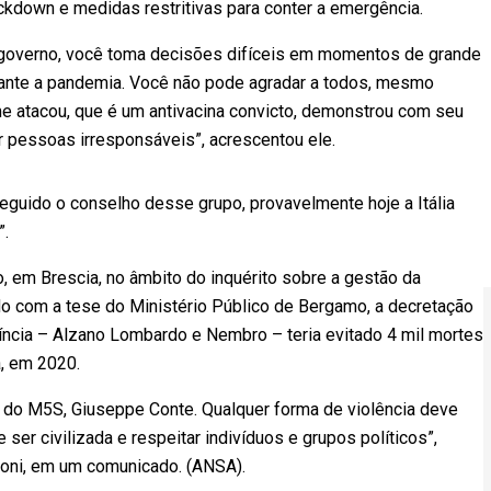
ockdown e medidas restritivas para conter a emergência.
governo, você toma decisões difíceis em momentos de grande
rante a pandemia. Você não pode agradar a todos, mesmo
e atacou, que é um antivacina convicto, demonstrou com seu
por pessoas irresponsáveis”, acrescentou ele.
eguido o conselho desse grupo, provavelmente hoje a Itália
a”.
, em Brescia, no âmbito do inquérito sobre a gestão da
o com a tese do Ministério Público de Bergamo, a decretação
íncia – Alzano Lombardo e Nembro – teria evitado 4 mil mortes
a, em 2020.
 do M5S, Giuseppe Conte. Qualquer forma de violência deve
er civilizada e respeitar indivíduos e grupos políticos”,
Meloni, em um comunicado. (ANSA).