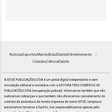
Notícias
Esportes
Mundo
Brasil
Gente
Entretenimento
Cidades
Ciência
Saúde
A ISTOÉ PUBLICAÇÕES LTDA é um portal digital independente e sem
vinculação editorial e societária com a EDITORA TRES COMÉRCIO DE
PUBLICACÕES LTDA (recuperação judicial). Informamos também que não
realizamos cobranças e que também não oferecemos cancelamento do
contrato de assinatura da revista impressa de nome ISTOÉ, tampouco
autorizamos terceiros a fazê-lo, nos responsabilizamos apenas pelo