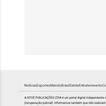
Notícias
Esportes
Mundo
Brasil
Gente
Entretenimento
C
A ISTOÉ PUBLICAÇÕES LTDA é um portal digital independente
(recuperação judicial). Informamos também que não realiza