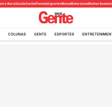
eiro Rural
Saúde
Gente
Planeta
Esportes
Menu
Motorshow
Mulher
Sustent
COLUNAS
GENTE
ESPORTES
ENTRETENIMEN