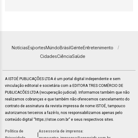
Notícias
Esportes
Mundo
Brasil
Gente
Entretenimento
Cidades
Ciência
Saúde
A ISTOÉ PUBLICAÇÕES LTDA é um portal digital independente e sem
vinculação editorial e societária com a EDITORA TRES COMÉRCIO DE
PUBLICACÕES LTDA (recuperação judicial). Informamos também que não
realizamos cobranças e que também não oferecemos cancelamento do
contrato de assinatura da revista impressa de nome ISTOÉ, tampouco
autorizamos terceiros a fazê-lo, nos responsabilizamos apenas pelo
conteúdo digital “https://istoe.com.br” e seus respectivos sites.
Política de
Assessoria de imprensa:
|