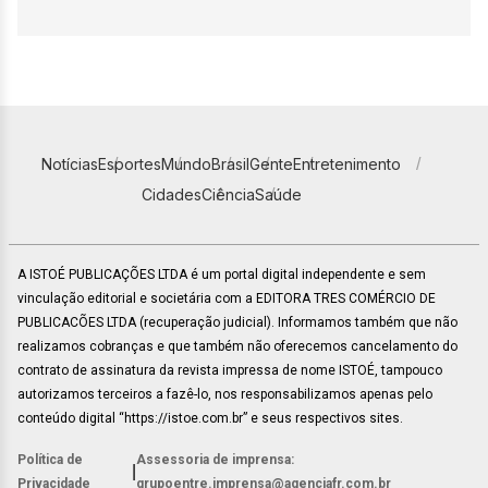
Notícias
Esportes
Mundo
Brasil
Gente
Entretenimento
Cidades
Ciência
Saúde
A ISTOÉ PUBLICAÇÕES LTDA é um portal digital independente e sem
vinculação editorial e societária com a EDITORA TRES COMÉRCIO DE
PUBLICACÕES LTDA (recuperação judicial). Informamos também que não
realizamos cobranças e que também não oferecemos cancelamento do
contrato de assinatura da revista impressa de nome ISTOÉ, tampouco
autorizamos terceiros a fazê-lo, nos responsabilizamos apenas pelo
conteúdo digital “https://istoe.com.br” e seus respectivos sites.
Política de
Assessoria de imprensa:
|
Privacidade
grupoentre.imprensa@agenciafr.com.br