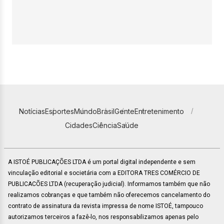
Notícias
Esportes
Mundo
Brasil
Gente
Entretenimento
Cidades
Ciência
Saúde
A ISTOÉ PUBLICAÇÕES LTDA é um portal digital independente e sem
vinculação editorial e societária com a EDITORA TRES COMÉRCIO DE
PUBLICACÕES LTDA (recuperação judicial). Informamos também que não
realizamos cobranças e que também não oferecemos cancelamento do
contrato de assinatura da revista impressa de nome ISTOÉ, tampouco
autorizamos terceiros a fazê-lo, nos responsabilizamos apenas pelo