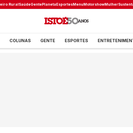
eiro Rural
Saúde
Gente
Planeta
Esportes
Menu
Motorshow
Mulher
Sustent
COLUNAS
GENTE
ESPORTES
ENTRETENIMEN