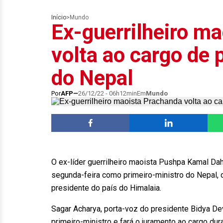
Início
>
Mundo
Ex-guerrilheiro m
volta ao cargo de 
do Nepal
Por
AFP
26/12/22 - 06h12min
Em
Mundo
O ex-líder guerrilheiro maoista Pushpa Kamal Da
segunda-feira como primeiro-ministro do Nepal,
presidente do país do Himalaia.
Sagar Acharya, porta-voz do presidente Bidya Dev
primeiro-ministro e fará o juramento ao cargo dura