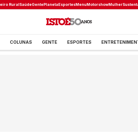
eiro Rural
Saúde
Gente
Planeta
Esportes
Menu
Motorshow
Mulher
Sustent
COLUNAS
GENTE
ESPORTES
ENTRETENIMEN