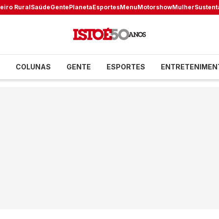
eiro Rural
Saúde
Gente
Planeta
Esportes
Menu
Motorshow
Mulher
Sustent
COLUNAS
GENTE
ESPORTES
ENTRETENIMEN