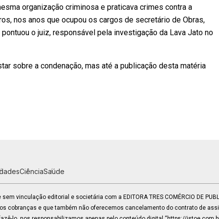
esma organização criminosa e praticava crimes contra a
tros, nos anos que ocupou os cargos de secretário de Obras,
pontuou o juiz, responsável pela investigação da Lava Jato no
tar sobre a condenação, mas até a publicação desta matéria
idades
Ciência
Saúde
 e sem vinculação editorial e societária com a EDITORA TRES COMÉRCIO DE PU
mos cobranças e que também não oferecemos cancelamento do contrato de assin
zê-lo, nos responsabilizamos apenas pelo conteúdo digital “https://istoe.com.b