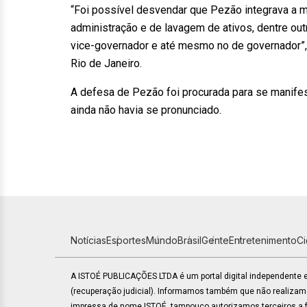
“Foi possível desvendar que Pezão integrava a m
administração e de lavagem de ativos, dentre ou
vice-governador e até mesmo no de governador”, 
Rio de Janeiro.
A defesa de Pezão foi procurada para se manifes
ainda não havia se pronunciado.
Notícias
Esportes
Mundo
Brasil
Gente
Entretenimento
C
A ISTOÉ PUBLICAÇÕES LTDA é um portal digital independente
(recuperação judicial). Informamos também que não realiza
impressa de nome ISTOÉ, tampouco autorizamos terceiros a fa