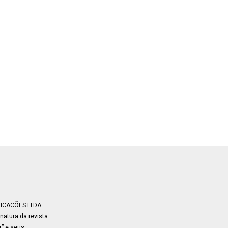
BLICACÕES LTDA
atura da revista
r” e seus