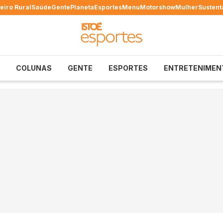
eiro Rural
Saúde
Gente
Planeta
Esportes
Menu
Motorshow
Mulher
Sustent
COLUNAS
GENTE
ESPORTES
ENTRETENIMEN