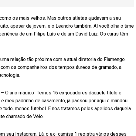
u como os mais velhos. Mas outros atletas ajudavam a seu
muito, apesar de jovem, e o Leandro também. Aí você olha o time
xperiência de um Filipe Luís e de um David Luiz. Os caras têm
 uma relação tão próxima com a atual diretoria do Flamengo.
 Já com os companheiros dos tempos áureos de gramado, a
ecnologia.
 O ano mágico’. Temos 16 ex-jogadores daquele título e
é meu padrinho de casamento, já passou por aqui e mandou
 tudo, menos futebol. E nos tratamos pelos apelidos daquela
nte chamado de Véio.
m seu Instagram. Lá, o ex- camisa 1 registra vários desses