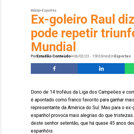
Início
>
Esportes
Ex-goleiro Raul d
pode repetir triunf
Mundial
Por
Estadão Conteúdo
06/02/23 - 15h35min
Em
Esportes
Dono de 14 troféus da Liga dos Campeões e com s
é apontado como franco favorito para ganhar ma
representante da América do Sul. Mas para o ex-go
espanhol provoca mais alegrias do que tristeza
deste senhor setentão, que há quase 45 anos deu
espanhóis.