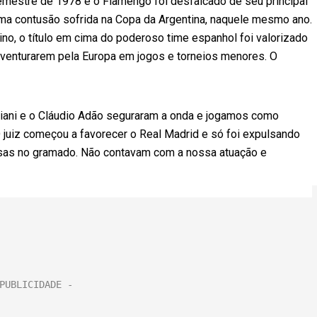
mestre de 1978 e o Flamengo foi desfalcado de seu principal
 uma contusão sofrida na Copa da Argentina, naquele mesmo ano.
ino, o título em cima do poderoso time espanhol foi valorizado
aventurarem pela Europa em jogos e torneios menores. O
giani e o Cláudio Adão seguraram a onda e jogamos como
 O juiz começou a favorecer o Real Madrid e só foi expulsando
oisas no gramado. Não contavam com a nossa atuação e