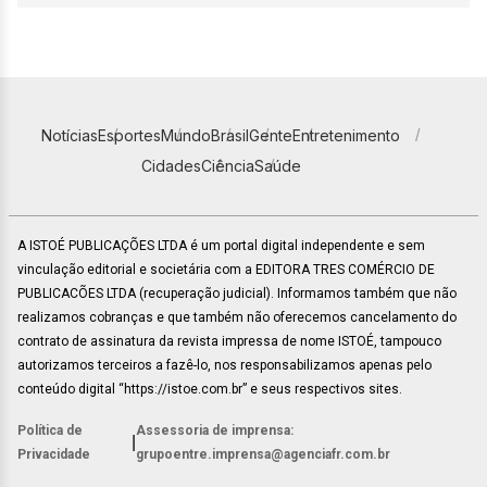
Notícias
Esportes
Mundo
Brasil
Gente
Entretenimento
Cidades
Ciência
Saúde
A ISTOÉ PUBLICAÇÕES LTDA é um portal digital independente e sem
vinculação editorial e societária com a EDITORA TRES COMÉRCIO DE
PUBLICACÕES LTDA (recuperação judicial). Informamos também que não
realizamos cobranças e que também não oferecemos cancelamento do
contrato de assinatura da revista impressa de nome ISTOÉ, tampouco
autorizamos terceiros a fazê-lo, nos responsabilizamos apenas pelo
conteúdo digital “https://istoe.com.br” e seus respectivos sites.
Política de
Assessoria de imprensa:
|
Privacidade
grupoentre.imprensa@agenciafr.com.br