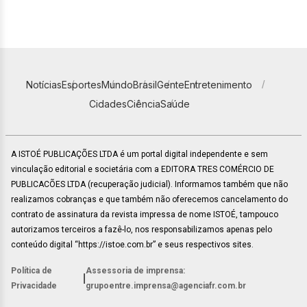
Notícias
Esportes
Mundo
Brasil
Gente
Entretenimento
Cidades
Ciência
Saúde
A ISTOÉ PUBLICAÇÕES LTDA é um portal digital independente e sem
vinculação editorial e societária com a EDITORA TRES COMÉRCIO DE
PUBLICACÕES LTDA (recuperação judicial). Informamos também que não
realizamos cobranças e que também não oferecemos cancelamento do
contrato de assinatura da revista impressa de nome ISTOÉ, tampouco
autorizamos terceiros a fazê-lo, nos responsabilizamos apenas pelo
conteúdo digital “https://istoe.com.br” e seus respectivos sites.
Política de
Assessoria de imprensa:
|
Privacidade
grupoentre.imprensa@agenciafr.com.br