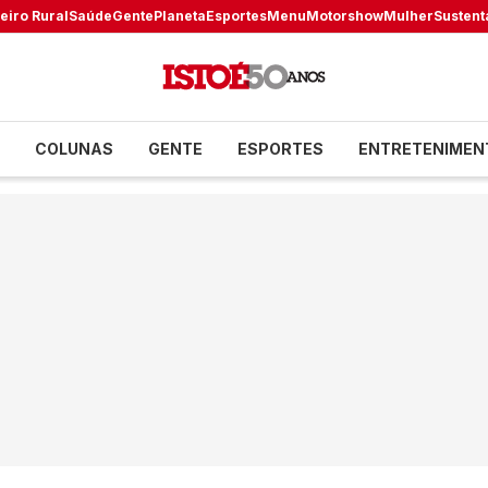
eiro Rural
Saúde
Gente
Planeta
Esportes
Menu
Motorshow
Mulher
Sustent
COLUNAS
GENTE
ESPORTES
ENTRETENIMEN