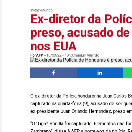
Início
>
Mundo
Ex-diretor da Polí
preso, acusado de 
nos EUA
Por
AFP
10/03/22 - 10h07min
Em
Mundo
O ex-diretor da Polícia hondurenha Juan Carlos Bon
capturado na quarta-feira (9), acusado de ser q
ex-presidente Juan Orlando Hernández, preso em
“O ‘Tigre’ Bonilla foi capturado. Elementos das f
Zambrano”, disse à AFP a porta-voz da polícia, R