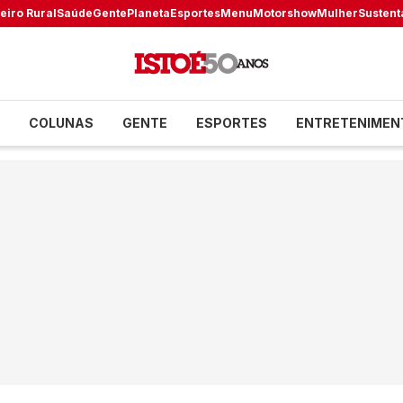
eiro Rural
Saúde
Gente
Planeta
Esportes
Menu
Motorshow
Mulher
Sustent
COLUNAS
GENTE
ESPORTES
ENTRETENIMEN