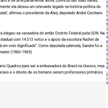
anti é de uma parlamentar altiva, convicta das suas ideias,
ente ela deixou um relevante legado na história política do
ada”, afirmou o presidente da Alerj, deputado André Ceciliano
 elegeu-se vereadora do então Distrito Federal pela UDN. Na
stadual com 14.513 votos e o apoio da escritora Rachel de
á um voto dignificado”. Como deputada udenista, Sandra foi a
rnador (1960-1965).
ânio Quadros para ser a embaixadora do Brasil na Unesco, mas
iciais e o direito de os homens serem professores primários.