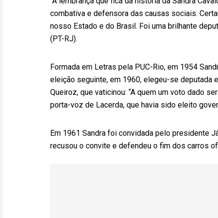
“A lembrança que fica da história da Sandra Cavalc
combativa e defensora das causas sociais. Certam
nosso Estado e do Brasil. Foi uma brilhante deput
(PT-RJ).
Formada em Letras pela PUC-Rio, em 1954 Sandra
eleição seguinte, em 1960, elegeu-se deputada e
Queiroz, que vaticinou: “A quem um voto dado ser
porta-voz de Lacerda, que havia sido eleito gove
Em 1961 Sandra foi convidada pelo presidente J
recusou o convite e defendeu o fim dos carros of