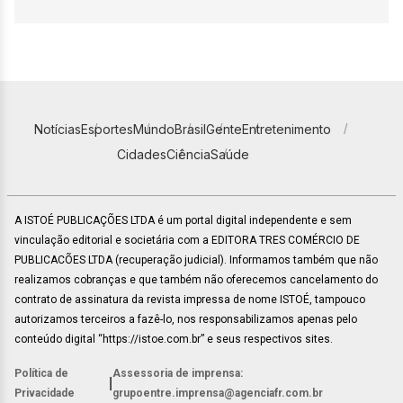
Notícias
Esportes
Mundo
Brasil
Gente
Entretenimento
Cidades
Ciência
Saúde
A ISTOÉ PUBLICAÇÕES LTDA é um portal digital independente e sem
vinculação editorial e societária com a EDITORA TRES COMÉRCIO DE
PUBLICACÕES LTDA (recuperação judicial). Informamos também que não
realizamos cobranças e que também não oferecemos cancelamento do
contrato de assinatura da revista impressa de nome ISTOÉ, tampouco
autorizamos terceiros a fazê-lo, nos responsabilizamos apenas pelo
conteúdo digital “https://istoe.com.br” e seus respectivos sites.
Política de
Assessoria de imprensa:
|
Privacidade
grupoentre.imprensa@agenciafr.com.br