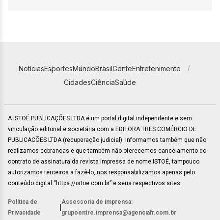
Notícias
Esportes
Mundo
Brasil
Gente
Entretenimento
Cidades
Ciência
Saúde
A ISTOÉ PUBLICAÇÕES LTDA é um portal digital independente e sem
vinculação editorial e societária com a EDITORA TRES COMÉRCIO DE
PUBLICACÕES LTDA (recuperação judicial). Informamos também que não
realizamos cobranças e que também não oferecemos cancelamento do
contrato de assinatura da revista impressa de nome ISTOÉ, tampouco
autorizamos terceiros a fazê-lo, nos responsabilizamos apenas pelo
conteúdo digital “https://istoe.com.br” e seus respectivos sites.
Política de
Assessoria de imprensa:
|
Privacidade
grupoentre.imprensa@agenciafr.com.br