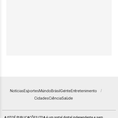
Notícias
Esportes
Mundo
Brasil
Gente
Entretenimento
Cidades
Ciência
Saúde
A ISTOÉ PUBLICAÇÕES LTDA é um portal digital independente e sem