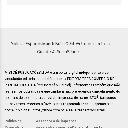
Notícias
Esportes
Mundo
Brasil
Gente
Entretenimento
Cidades
Ciência
Saúde
A ISTOÉ PUBLICAÇÕES LTDA é um portal digital independente e sem
vinculação editorial e societária com a EDITORA TRES COMÉRCIO DE
PUBLICACÕES LTDA (recuperação judicial). Informamos também que não
realizamos cobranças e que também não oferecemos cancelamento do
contrato de assinatura da revista impressa de nome ISTOÉ, tampouco
autorizamos terceiros a fazê-lo, nos responsabilizamos apenas pelo
conteúdo digital “https://istoe.com.br” e seus respectivos sites.
Política de
Assessoria de imprensa:
|
Privacidade
grupoentre.imprensa@agenciafr.com.br