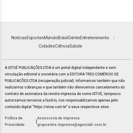
Notícias
Esportes
Mundo
Brasil
Gente
Entretenimento
Cidades
Ciência
Saúde
A ISTOÉ PUBLICAÇÕES LTDA é um portal digital independente e sem
vinculação editorial e societária com a EDITORA TRES COMÉRCIO DE
PUBLICACÕES LTDA (recuperação judicial). Informamos também que não
realizamos cobranças e que também não oferecemos cancelamento do
contrato de assinatura da revista impressa de nome ISTOÉ, tampouco
autorizamos terceiros a fazê-lo, nos responsabilizamos apenas pelo
conteúdo digital “https://istoe.com.br” e seus respectivos sites.
Política de
Assessoria de imprensa:
|
Privacidade
grupoentre.imprensa@agenciafr.com.br