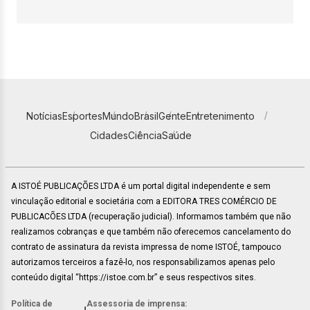
Notícias
Esportes
Mundo
Brasil
Gente
Entretenimento
Cidades
Ciência
Saúde
A ISTOÉ PUBLICAÇÕES LTDA é um portal digital independente e sem
vinculação editorial e societária com a EDITORA TRES COMÉRCIO DE
PUBLICACÕES LTDA (recuperação judicial). Informamos também que não
realizamos cobranças e que também não oferecemos cancelamento do
contrato de assinatura da revista impressa de nome ISTOÉ, tampouco
autorizamos terceiros a fazê-lo, nos responsabilizamos apenas pelo
conteúdo digital “https://istoe.com.br” e seus respectivos sites.
Política de
Assessoria de imprensa: