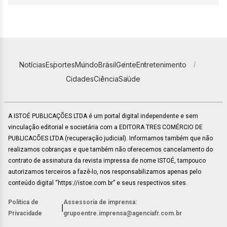
Notícias
Esportes
Mundo
Brasil
Gente
Entretenimento
Cidades
Ciência
Saúde
A ISTOÉ PUBLICAÇÕES LTDA é um portal digital independente e sem
vinculação editorial e societária com a EDITORA TRES COMÉRCIO DE
PUBLICACÕES LTDA (recuperação judicial). Informamos também que não
realizamos cobranças e que também não oferecemos cancelamento do
contrato de assinatura da revista impressa de nome ISTOÉ, tampouco
autorizamos terceiros a fazê-lo, nos responsabilizamos apenas pelo
conteúdo digital “https://istoe.com.br” e seus respectivos sites.
Política de
Assessoria de imprensa:
|
Privacidade
grupoentre.imprensa@agenciafr.com.br