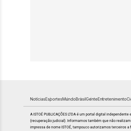
Notícias
Esportes
Mundo
Brasil
Gente
Entretenimento
C
A ISTOÉ PUBLICAÇÕES LTDA é um portal digital independente
(recuperação judicial). Informamos também que não realiza
impressa de nome ISTOÉ, tampouco autorizamos terceiros a fa