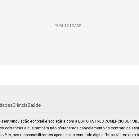
idades
Ciência
Saúde
 e sem vinculação editorial e societária com a EDITORA TRES COMÉRCIO DE PU
mos cobranças e que também não oferecemos cancelamento do contrato de assin
zê-lo, nos responsabilizamos apenas pelo conteúdo digital “https://istoe.com.b