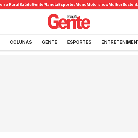
eiro Rural
Saúde
Gente
Planeta
Esportes
Menu
Motorshow
Mulher
Sustent
COLUNAS
GENTE
ESPORTES
ENTRETENIMEN