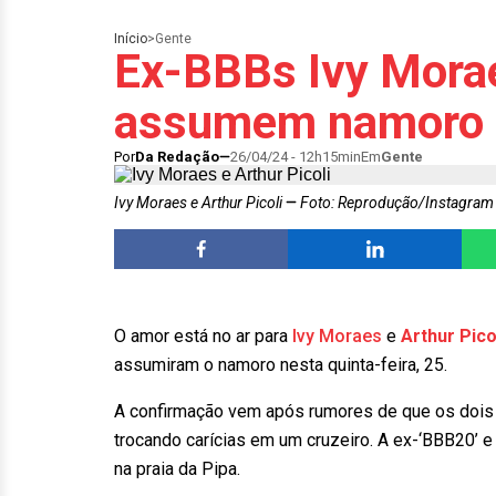
Início
>
Gente
Ex-BBBs Ivy Morae
assumem namoro
Por
Da Redação
26/04/24 - 12h15min
Em
Gente
Ivy Moraes e Arthur Picoli
Foto: Reprodução/Instagram
O amor está no ar para
Ivy Moraes
e
Arthur Pico
assumiram o namoro nesta quinta-feira, 25.
A confirmação vem após rumores de que os dois 
trocando carícias em um cruzeiro. A ex-‘BBB20’ 
na praia da Pipa.