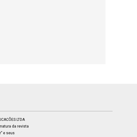
BLICACÕES LTDA
atura da revista
r” e seus