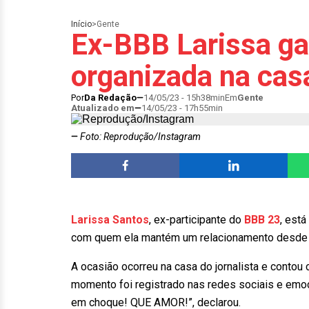
Início
>
Gente
Ex-BBB Larissa ga
organizada na cas
Por
Da Redação
14/05/23 - 15h38min
Em
Gente
Atualizado em
14/05/23 - 17h55min
Foto: Reprodução/Instagram
Larissa Santos
, ex-participante do
BBB 23
, est
com quem ela mantém um relacionamento desde o 
A ocasião ocorreu na casa do jornalista e conto
momento foi registrado nas redes sociais e emoc
em choque! QUE AMOR!”, declarou.