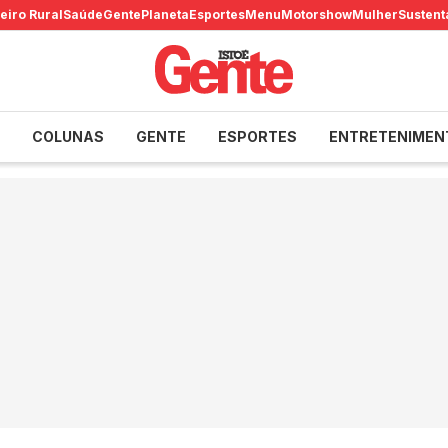
eiro Rural
Saúde
Gente
Planeta
Esportes
Menu
Motorshow
Mulher
Sustent
COLUNAS
GENTE
ESPORTES
ENTRETENIMEN