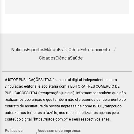
Notícias
Esportes
Mundo
Brasil
Gente
Entretenimento
Cidades
Ciência
Saúde
A ISTOÉ PUBLICAÇÕES LTDA é um portal digital independente e sem
vinculação editorial e societária com a EDITORA TRES COMÉRCIO DE
PUBLICACÕES LTDA (recuperação judicial). Informamos também que não
realizamos cobranças e que também não oferecemos cancelamento do
contrato de assinatura da revista impressa de nome ISTOÉ, tampouco
autorizamos terceiros a fazê-lo, nos responsabilizamos apenas pelo
conteúdo digital “https://istoe.com.br” e seus respectivos sites.
Política de
Assessoria de imprensa:
|