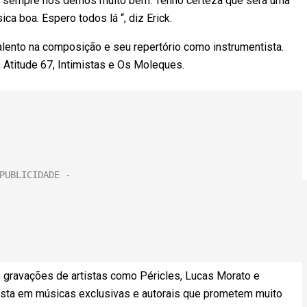
s e sempre nos demos muito bem. Tenho certeza que será uma
a boa. Espero todos lá “, diz Erick.
lento na composição e seu repertório como instrumentista.
 Atitude 67, Intimistas e Os Moleques.
 gravações de artistas como Péricles, Lucas Morato e
aposta em músicas exclusivas e autorais que prometem muito