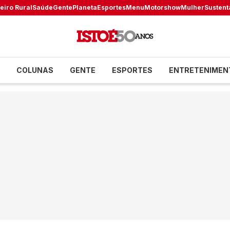
eiro Rural
Saúde
Gente
Planeta
Esportes
Menu
Motorshow
Mulher
Sustent
COLUNAS
GENTE
ESPORTES
ENTRETENIMEN