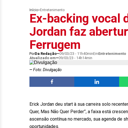
Início
>
Entretenimento
Ex-backing vocal d
Jordan faz abertu
Ferrugem
Por
Da Redação
09/03/23 - 11h40min
Em
Entretenimento
Atualizado em
09/03/23 - 14h14min
Foto: Divulgação
Erick Jordan deu start à sua carreira solo recent
Quer, Mas Não Quer Perder”, a faixa está cresce
ascensão contínua no mercado, sua agenda de s
oportunidades.