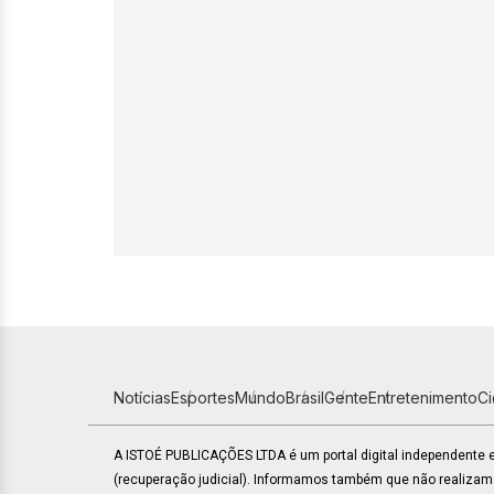
Notícias
Esportes
Mundo
Brasil
Gente
Entretenimento
C
A ISTOÉ PUBLICAÇÕES LTDA é um portal digital independente
(recuperação judicial). Informamos também que não realiza