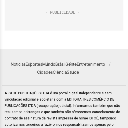
Notícias
Esportes
Mundo
Brasil
Gente
Entretenimento
Cidades
Ciência
Saúde
A ISTOÉ PUBLICAÇÕES LTDA é um portal digital independente e sem
vinculação editorial e societária com a EDITORA TRES COMÉRCIO DE
PUBLICACÕES LTDA (recuperação judicial). Informamos também que não
realizamos cobranças e que também não oferecemos cancelamento do
contrato de assinatura da revista impressa de nome ISTOÉ, tampouco
autorizamos terceiros a fazê-lo, nos responsabilizamos apenas pelo