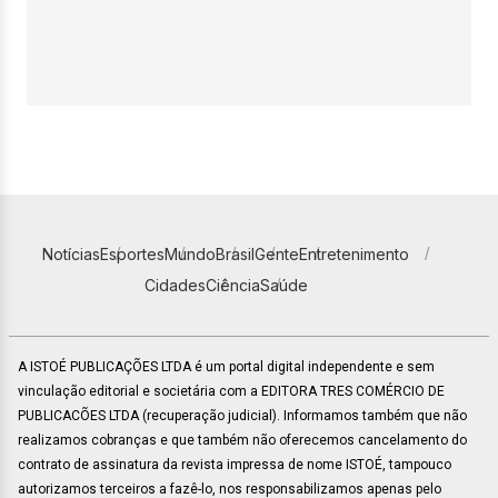
Notícias
Esportes
Mundo
Brasil
Gente
Entretenimento
Cidades
Ciência
Saúde
A ISTOÉ PUBLICAÇÕES LTDA é um portal digital independente e sem
vinculação editorial e societária com a EDITORA TRES COMÉRCIO DE
PUBLICACÕES LTDA (recuperação judicial). Informamos também que não
realizamos cobranças e que também não oferecemos cancelamento do
contrato de assinatura da revista impressa de nome ISTOÉ, tampouco
autorizamos terceiros a fazê-lo, nos responsabilizamos apenas pelo