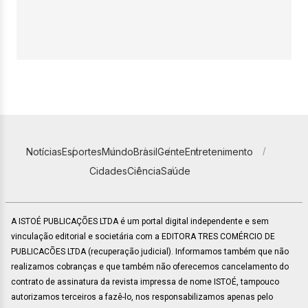
Notícias
Esportes
Mundo
Brasil
Gente
Entretenimento
Cidades
Ciência
Saúde
A ISTOÉ PUBLICAÇÕES LTDA é um portal digital independente e sem
vinculação editorial e societária com a EDITORA TRES COMÉRCIO DE
PUBLICACÕES LTDA (recuperação judicial). Informamos também que não
realizamos cobranças e que também não oferecemos cancelamento do
contrato de assinatura da revista impressa de nome ISTOÉ, tampouco
autorizamos terceiros a fazê-lo, nos responsabilizamos apenas pelo