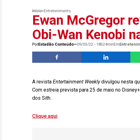
Início
>
Entretenimento
Ewan McGregor ret
Obi-Wan Kenobi na
Por
Estadão Conteúdo
09/03/22 - 18h24min
Em
Entreteni
A revista
Entertainment Weekly
divulgou nesta qua
Com estreia prevista para 25 de maio no Disney+
dos Sith.
Clique aqui