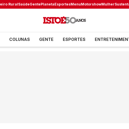
eiro Rural
Saúde
Gente
Planeta
Esportes
Menu
Motorshow
Mulher
Sustent
COLUNAS
GENTE
ESPORTES
ENTRETENIMEN