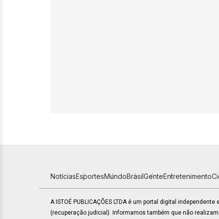
Notícias
Esportes
Mundo
Brasil
Gente
Entretenimento
C
A ISTOÉ PUBLICAÇÕES LTDA é um portal digital independente
(recuperação judicial). Informamos também que não realiza